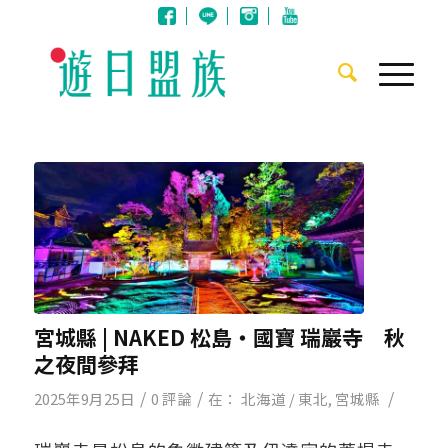
宮城縣 | NAKED 松島・國寶 瑞巖寺 秋
之夜間參拜
/
/
/
2025年9月25日
0 評論
在：
北海道 / 東北
,
宮城縣