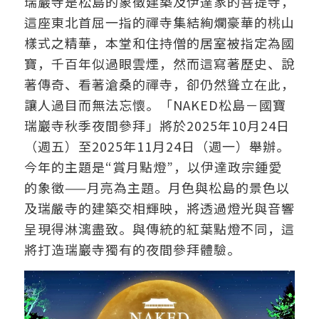
瑞巖寺是松島的象徵建築及伊達家的菩提寺，
這座東北首屈一指的禪寺集結絢爛豪華的桃山
樣式之精華，本堂和住持僧的居室被指定為國
寶，千百年似過眼雲煙，然而這寫著歷史、說
著傳奇、看著滄桑的禪寺，卻仍然聳立在此，
讓人過目而無法忘懷。「NAKED松島－國寶
瑞巖寺秋季夜間參拜」將於2025年10月24日
（週五）至2025年11月24日（週一）舉辦。
今年的主題是“賞月點燈”，以伊達政宗鍾愛
的象徵——月亮為主題。月色與松島的景色以
及瑞嚴寺的建築交相輝映，將透過燈光與音響
呈現得淋漓盡致。與傳統的紅葉點燈不同，這
將打造瑞巖寺獨有的夜間參拜體驗。