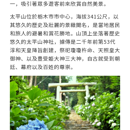
一
，
吸引著眾多
遊客
前來欣
賞
自然
美景
。
太平山
位於栃木市
市中心
，
海拔341公
尺
，
以
其
悠久
的歷史及壯麗的景緻聞名
，
是當地居民
和旅人
的
避暑和賞花
勝地
。
山頂上坐落著歷史
悠久的
太平山神
社
，據傳是二千年前第53代
淳和天皇降旨創建，祭祀瓊瓊杵命、天照皇大
御神、以及豊受姫大神三大神，自古就受到朝
廷、幕府以及百姓的尊崇。