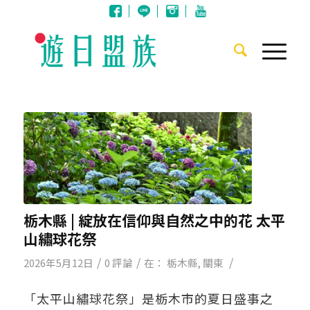
栃木縣 | 綻放在信仰與自然之中的花 太平
山繡球花祭
/
/
/
2026年5月12日
0 評論
在：
栃木縣
,
關東
「太平山繡球花祭」
是
栃木市的
夏日盛
事之