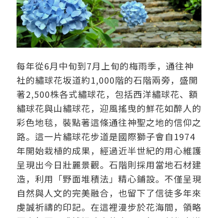
每年從6月中旬到
7
月上旬
的梅雨季，通往
神
社的繡球花坂道
約1,000階的
石
階
兩旁，盛開
著2,500株各式繡球花
，
包括西洋繡球花
、額
繡球花
與
山繡
球花，迎風搖曳
的
鮮
花
如醉人
的
彩色地毯
，
裝點著這條通往神聖之地
的
信仰之
路
。
這一片繡球花
步道
是國際獅子會自1974
年開始栽植的
成果
，
經過近半世紀的用心維護
呈現出今日壯麗
景
觀
。
石階則採用當
地石材建
造
，
利用
「
野面堆積法
」
精心鋪設。不僅呈現
自然
與
人文的完美
融合
，
也留下了信徒多年來
虔誠祈禱
的印記
。
在這裡漫步於花海間，領略