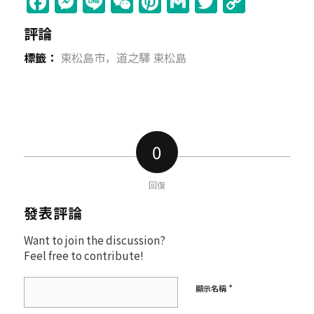
Facebook
Messenger
Line
WeChat
Pinterest
Gmail
Twitter
Copy
Link
評論
標籤：
東松島市，道之驛 東松島
0
回復
發表評論
Want to join the discussion?
Feel free to contribute!
*
顯示名稱