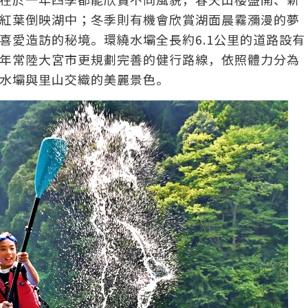
紅葉倒映湖中；冬季則有機會欣賞湖面晨霧瀰漫的夢
喜愛造訪的秘境。環繞水壩全長約6.1公里的道路設有
年常陸大宮市更規劃完善的健行路線，依照體力分為
水壩與里山交織的美麗景色。