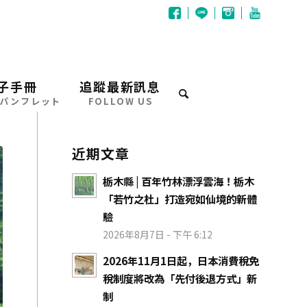
子手冊
追蹤最新訊息
パンフレット
FOLLOW US
近期文章
栃木縣 | 百年竹林漂浮雲海！栃木
「若竹之杜」打造宛如仙境的新體
驗
2026年8月7日 - 下午 6:12
2026年11月1日起，日本消費稅免
稅制度將改為「先付後退方式」新
制