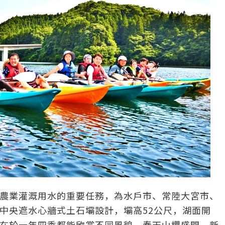
農業灌溉用水的重要任務，為水戶市、常陸大宮市、
中央遮水心牆式土石壩設計，壩高52公尺，湖面開
在於一年四季都能欣賞不同風貌，春天山櫻盛開、新