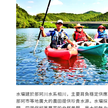
水壩建於那珂川水系相川，主要肩負穩定供應
那珂市等地廣大的農田提供珍貴水源。水壩採
闊，四周保留著豐富的自然景觀，最大的魅力