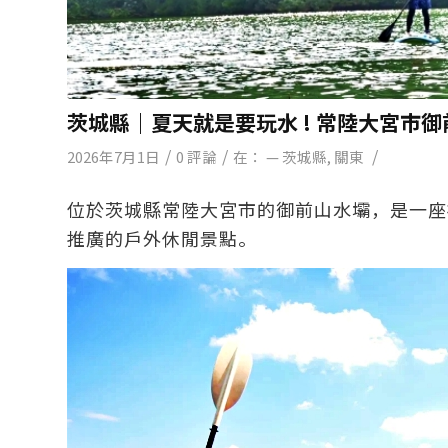
茨城縣｜夏天就是要玩水 ! 常陸大宮市
/
/
/
2026年7月1日
0 評論
在：
— 茨城縣
,
關東
位於茨城縣常陸大宮市的御前山水壩，是一座
推廣的戶外休閒景點。