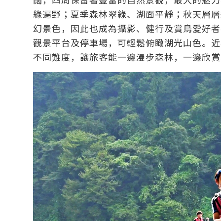
綠遍野；夏季森林翠綠、湖面平靜；秋天層層
幻景色，因此也成為攝影、健行及賞鳥愛好者
觀景平台及停車場，可輕鬆俯瞰湖光山色。近
不同難度，讓旅客能一邊漫步森林，一邊欣賞