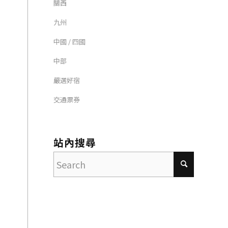
關西
九州
中國 / 四國
中部
嚴選好宿
交通票券
站內搜尋