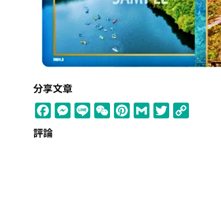
分享文章
Facebook
Messenger
Line
WeChat
Pinterest
Gmail
Twitter
Cop
Link
評論