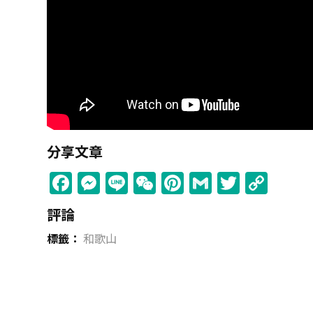
分享文章
Facebook
Messenger
Line
WeChat
Pinterest
Gmail
Twitter
Cop
Link
評論
標籤：
和歌山