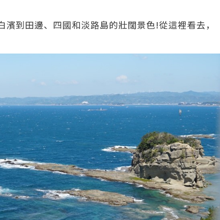
從白濱到田邊、四國和淡路島的壯闊景色!從這裡看去，