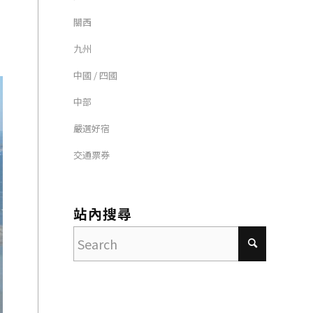
關西
九州
中國 / 四國
中部
嚴選好宿
交通票券
站內搜尋