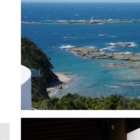
和歌山縣│到寺院去露
營! 那智勝浦『Temple