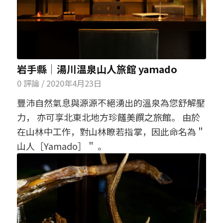
岩手縣│湯川温泉山人旅館 yamado
0 評論
/
2020年4月23日
豐沛自然氣息與源源不絕湧出的溫泉為您舒解壓
力， 亦可享北東北地方珍饈美饌之旅館。 由於
在山林中工作，對山林瞭若指掌，因此命名為＂
山人［Yamado］＂ 。