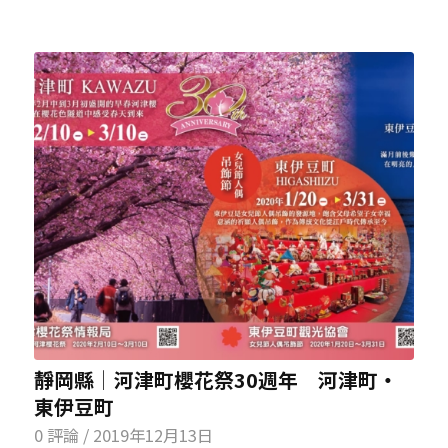
靜岡縣│河津町櫻花祭30週年 河津町・
東伊豆町
0 評論
/
2019年12月13日