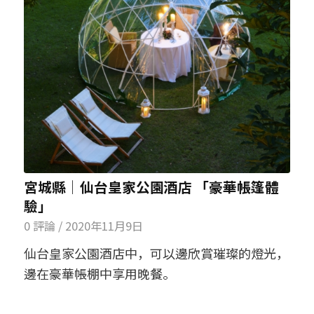
宮城縣│仙台皇家公園酒店 「豪華帳篷體
驗」
0 評論
/
2020年11月9日
仙台皇家公園酒店中，可以邊欣賞璀璨的燈光，
邊在豪華帳棚中享用晚餐。