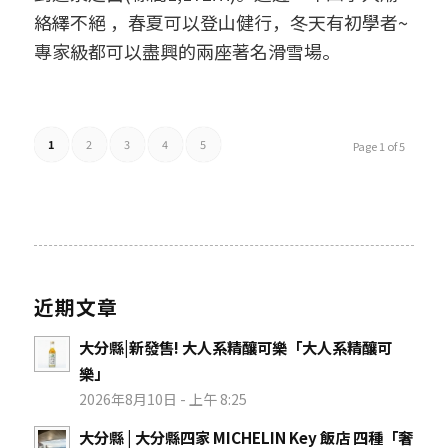
絡繹不絕 ，春夏可以登山健行，冬天有初學者~
專家級都可以盡興的兩座著名滑雪場。
1
2
3
4
5
Page 1 of 5
近期文章
大分縣|新發售! 大人系精釀可樂「大人系精釀可
樂」
2026年8月10日 - 上午 8:25
大分縣 | 大分縣四家 MICHELIN Key 飯店 四種「奢