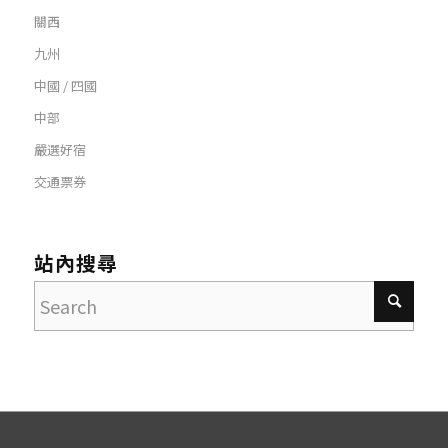
關西
九州
中國 / 四國
中部
嚴選好宿
交通票券
站內搜尋