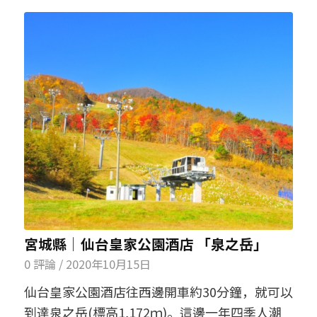
宮城縣│仙台皇家公園酒店 「泉之岳」
0 評論
/
2020年10月15日
仙台皇家公園酒店往西邊開車約30分鐘，就可以
到達泉之岳(標高1,172ｍ)。這邊一年四季人潮