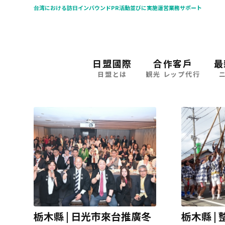
台湾における訪日インバウンドPR活動並びに実施運営業務サポート
日盟國際
合作客戶
最
日盟とは
観光 レップ代行
栃木縣 | 日光市來台推廣冬
栃木縣 |