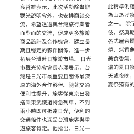
此精準俐
高哲雄表示，此次活動除舉辦
為山あげ
觀光說明會外，也安排商談交
之一。 除
流，希望透過與台灣旅行業者
伎，祭典
面對面的交流，促成更多旅遊
各式屋台
商品設計及合作機會，建立長
燒、烤香
期且穩定的夥伴關係，進一步
美食香氣
拓展台灣赴日旅遊市場。 日光
濃的夏日
市觀光協會會長赤澤表示，台
天或夜晚
灣是日光市最重要且關係最深
夏祭獨有的
厚的海外合作夥伴。隨著交通
便利性提升，旅客從東京出發
搭乘東武鐵道特急列車，不到
兩小時即可抵達日光，便利的
交通條件也深受台灣旅客與重
遊旅客肯定。他指出，日光一