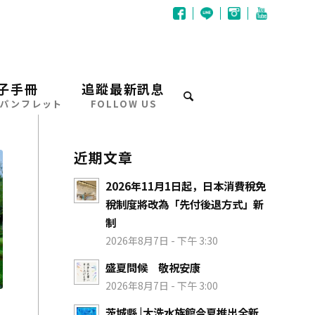
子手冊
追蹤最新訊息
パンフレット
FOLLOW US
近期文章
2026年11月1日起，日本消費稅免
稅制度將改為「先付後退方式」新
制
2026年8月7日 - 下午 3:30
盛夏問候 敬祝安康
2026年8月7日 - 下午 3:00
茨城縣 |大洗水族館今夏推出全新