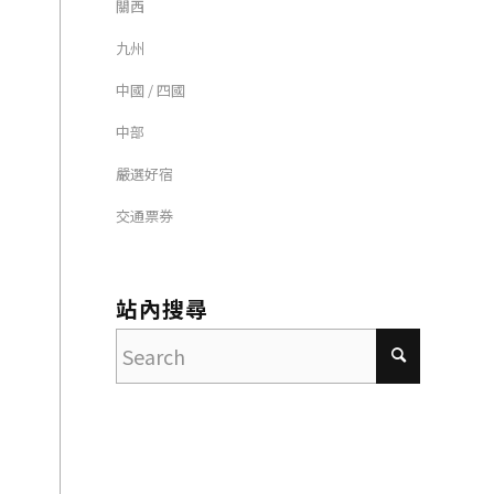
關西
九州
中國 / 四國
中部
嚴選好宿
交通票券
站內搜尋