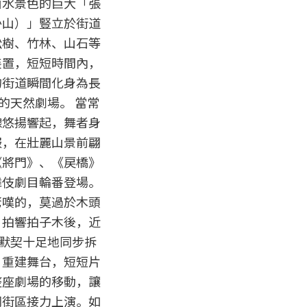
山水景色的巨大「張
か山）」豎立於街道
松樹、竹林、山石等
裝置，短短時間內，
的街道瞬間化身為長
尺的天然劇場。 當常
線悠揚響起，舞者身
服，在壯麗山景前翩
《將門》、《戻橋》
舞伎劇目輪番登場。
驚嘆的，莫過於木頭
）拍響拍子木後，近
眾默契十足地同步拆
、重建舞台，短短片
整座劇場的移動，讓
同街區接力上演。如