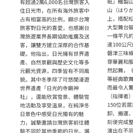
紙」繪製
有超過2萬6,000名台灣旅客入
山（はり
住日光市，在所有海外旅客中
上，搭配
占有相當高的比例，顯示台灣
大型舞台
旅客對日光的喜愛，也感謝台
一條平凡
灣旅遊業界長期協助推廣及送
達100公
客，讓雙方建立深厚的合作基
磐津三味
礎。他指出，日光擁有世界遺
穿華麗和
產、自然景觀與歷史文化等多
然起舞，
元觀光資源，四季皆有不同風
等經典歌
貌。其中冬季除了可悠閒漫遊
而最令人
世界遺產「日光的寺廟神
（指揮者
社」，還能欣賞雪景、體驗雪
150位若
地活動及享受溫泉，在純淨冬
卸、搬運
日景色中感受日光獨有的魅
刻便完成
力，誠摯邀請台灣旅客前往體
演出在不
驗不同於其他季節的日光。瀨