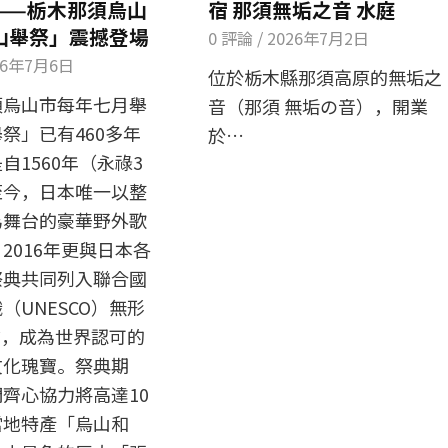
——栃木那須烏山
宿 那須無垢之音 水庭
「山舉祭」震撼登場
0 評論
/
2026年7月2日
26年7月6日
位於栃木縣那須高原的無垢之
須烏山市每年七月舉
音（那須 無垢の音），開業
祭」已有460多年
於…
自1560年（永祿3
至今，日本唯一以整
為舞台的豪華野外歌
2016年更與日本各
祭典共同列入聯合國
（UNESCO）無形
*，成為世界認可的
文化瑰寶。祭典期
齊心協力將高達10
當地特產「烏山和