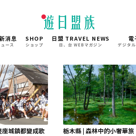
新消息
SHOP
日盟 TRAVEL NEWS
電
ニュース
ショップ
日、台 WEBマガジン
デジタル
 整座城鎮都變成歌
栃木縣 | 森林中的小奢華旅