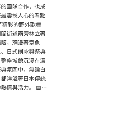
落的團隊合作，也成
祭最震撼人心的看點
了精彩的野外歌舞
期間街道兩旁林立著
攤販，瀰漫著章魚
魚、日式刨冰與祭典
，整座城鎮沉浸在濃
祭典氛圍中，無論白
，都洋溢著日本傳統
熱情與活力。 📅…