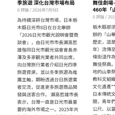
季旅遊 深化台灣市場布局
舞伎劇場
460年
0 評論
/
2026年7月9日
0 評論
/
20
為持續深耕台灣市場，日本栃
栃木縣那
木縣日光市8日在台北舉辦
辦的「山舉
「2026日光市觀光說明會暨商
歷史，這是
談會」，由日光市市長瀨高哲
年）流傳
雄偕同日光市觀光協會會長赤
條街道作
澤及多家觀光業者共同出席，
舞伎祭典。
向台灣旅行業者介紹日光四季
地的山車
旅遊資源，並以冬季旅遊為推
教科文組織
廣主軸，期盼透過台日旅遊業
文化遺產*
者交流，促進更多旅遊商品開
日本傳統
發與送客合作。 瀨高哲雄市長
間，青年們
表示，台灣一直是日光市最重
公尺、以
要的海外市場之一。2025年共