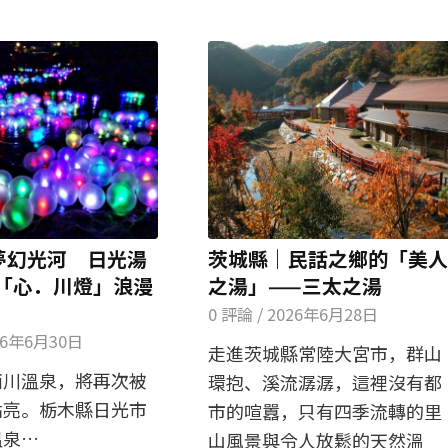
 夢幻光河 日光湯
茨城縣｜民話之鄉的「美人
「心．川燈」浪漫
之湯」——三太之湯
0 評論
/
2026年6月28日
26年6月30日
走進茨城縣常陸大宮市，群山
西川溫泉，將再次被
環抱、溪流潺潺，這裡沒有都
點亮。栃木縣日光市
市的喧囂，只有四季流轉的里
溫泉…
山風景與令人放鬆的天然溫