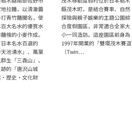
是栃木縣南部佐野市
茂木移動度假村位於日本栃木
當地拉麵，以清澈醬
縣茂木町，是結合賽車、自然
手打青竹麵聞名，使
探險與親子娛樂的主題公園綜
本百大名水的優質水
合度假園區，非常適合全家大
作麵條的小麥作成。
小一同造訪。這座園區前身為
有日本名水百選的
1997年開業的「雙環茂木賽道
弁天池湧水」、萬葉
（Twin…
花群生「三毳山」、
史跡的「唐沢山城
然・歴史・文化財