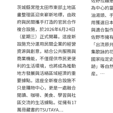
佐野拉麵
茨城縣常陸太田市東部土地區
為中心的
畫整理區迎來嶄新地標，由政
油湯頭、
府與民間攜手打造的官民合作
用獲選日
複合設施，於2026年6月24日
與適合製
（星期三）正式開幕。這座新
佐野市擁
設施充分運用民間企業的經營
「出流原
資源與創意，結合公共服務與
集歌詠的
商業機能，不僅提供市民更便
國家指定
利的生活環境，也將成為推動
跡」等自
地方發展與活絡區域經濟的重
産。…
要據點。這座全新複合設施不
只是購物中心，更是一處融合
閱讀、咖啡、美食、學習與社
區交流的生活據點。從擁有17
萬冊藏書的TSUTAYA…