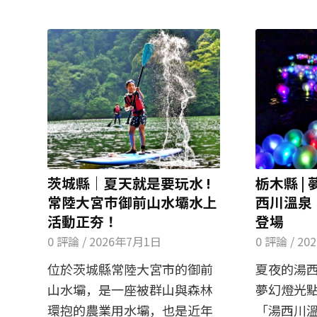
茨城縣｜夏天就是要玩水 !
栃木縣 |
常陸大宮市御前山水壩水上
西川溫泉
活動正夯！
登場
0 評論
/
2026年7月1日
0 評論
/
20
位於茨城縣常陸大宮市的御前
夏夜的湯
山水壩，是一座被群山與森林
夢幻燈光
環抱的農業用水壩，也是近年
「湯西川