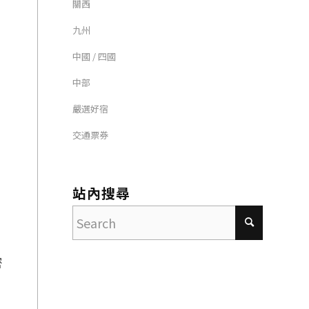
關西
九州
中國 / 四國
中部
嚴選好宿
交通票券
站內搜尋
密