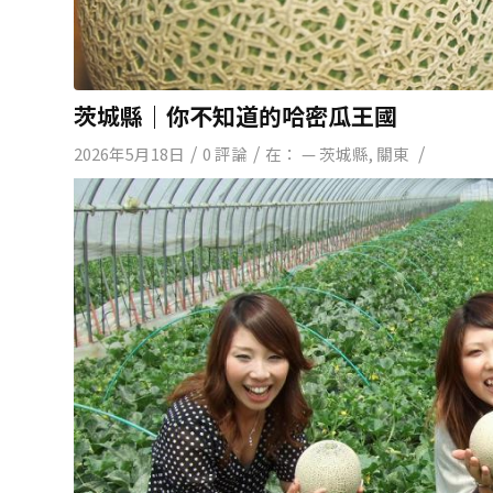
茨城縣｜你不知道的哈密瓜王國
/
/
/
2026年5月18日
0 評論
在：
— 茨城縣
,
關東