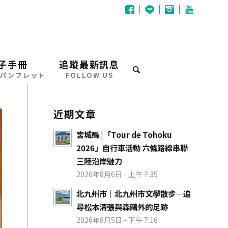
子手冊
追蹤最新訊息
パンフレット
FOLLOW US
近期文章
宮城縣 |「Tour de Tohoku
2026」自行車活動 六條路線串聯
三陸沿岸魅力
2026年8月6日 - 上午 7:35
北九州市｜北九州市文學散步─追
尋松本清張與森鷗外的足跡
2026年8月5日 - 下午 7:16