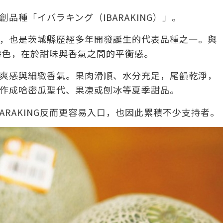
品種「イバラキング（IBARAKING）」。
，也是茨城縣歷經多年開發誕生的代表品種之一。與
的特色，在於甜味與香氣之間的平衡感。
爽感與細緻香氣。果肉滑順、水分充足，尾韻乾淨，
作成哈密瓜聖代、果凍或刨冰等夏季甜品。
ARAKING反而更容易入口，也因此累積不少支持者。