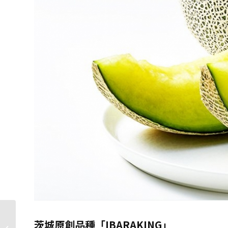
茨城原創品種「IBARAKING」
茨城縣｜乘著嫁舟穿過