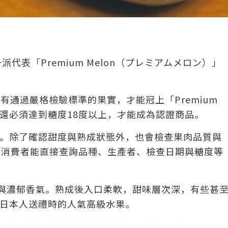
派代表「Premium Melon（プレミアムメロン）」
有通過嚴格檢驗標準的果實，才能冠上「Premium
，還必須達到糖度18度以上，才能成為認證商品。
。除了確認甜度與熟成狀態外，也會檢查果肉品質與
e，消費者能直接查詢品種、生產者、檢查日期與糖度等
實果肉與濃郁香氣。熟成後入口柔軟，甜味層次深，有些甚
日本人送禮時的人氣高級水果。