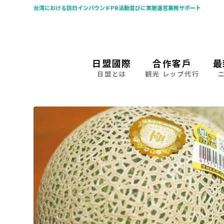
台湾における訪日インバウンドPR活動並びに実施運営業務サポート
日盟國際
合作客戶
最
日盟とは
観光 レップ代行