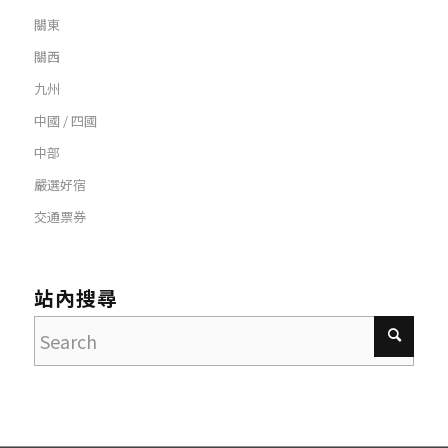
關東
關西
九州
中國 / 四國
中部
嚴選好宿
交通票券
站內搜尋