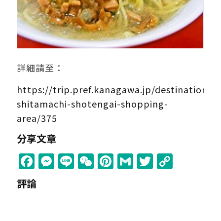
詳細請至：
https://trip.pref.kanagawa.jp/destination/m
shitamachi-shotengai-shopping-
area/375
分享文章
Facebook
Messenger
Line
WeChat
Pinterest
Gmail
Twitter
Copy
Link
評論