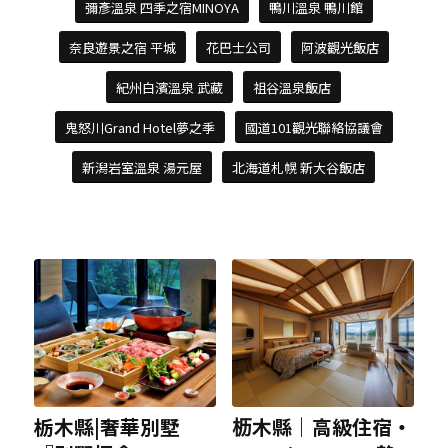
彌彥溫泉 四季之宿MINOYA
鴨川溫泉 鴨川館
奈良遊景之宿 平城
花巴士公司
阿波觀光飯店
紀州白濱溫泉 武藏
祖谷溫泉飯店
鬼怒川Grand Hotel夢之季
國道101觀光聯絡協議會
新潟岩室溫泉 湯元屋
北海道札幌 新大谷飯店
栃木縣|奢華別墅
枥木縣｜高級住宿・