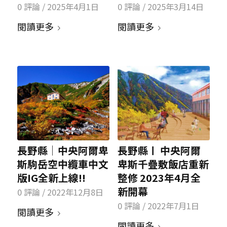
0 評論
/
2025年4月1日
0 評論
/
2025年3月14日
閱讀更多
閱讀更多
長野縣│中央阿爾卑
長野縣〡 中央阿爾
斯駒岳空中纜車中文
卑斯千疊敷飯店重新
版IG全新上線!!
整修 2023年4月全
新開幕
0 評論
/
2022年12月8日
0 評論
/
2022年7月1日
閱讀更多
閱讀更多