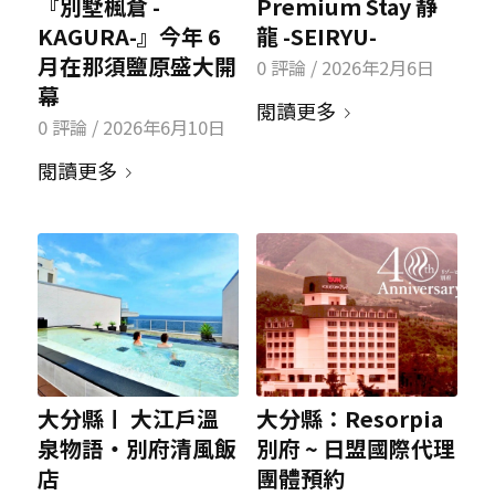
『別墅楓倉 -
Premium Stay 静
KAGURA-』今年 6
龍 -SEIRYU-
月在那須鹽原盛大開
0 評論
/
2026年2月6日
幕
閱讀更多
0 評論
/
2026年6月10日
閱讀更多
大分縣〡 大江戶溫
大分縣：Resorpia
泉物語・別府清風飯
別府 ~ 日盟國際代理
店
團體預約