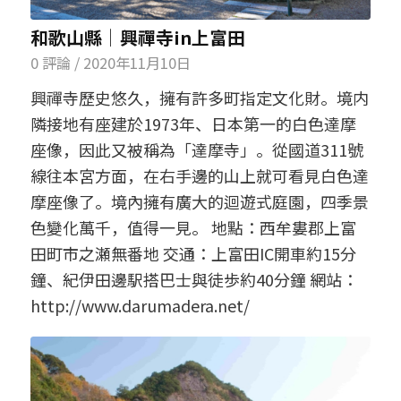
和歌山縣│興禪寺in上富田
0 評論
/
2020年11月10日
興禪寺歷史悠久，擁有許多町指定文化財。境内
隣接地有座建於1973年、日本第一的白色達摩
座像，因此又被稱為「達摩寺」。從國道311號
線往本宮方面，在右手邊的山上就可看見白色達
摩座像了。境內擁有廣大的迴遊式庭園，四季景
色變化萬千，值得一見。 地點：西牟婁郡上富
田町市之瀬無番地 交通：上富田IC開車約15分
鐘、紀伊田邊駅搭巴士與徒歩約40分鐘 網站：
http://www.darumadera.net/