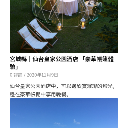
宮城縣│仙台皇家公園酒店 「豪華帳篷體
驗」
0 評論
/
2020年11月9日
仙台皇家公園酒店中，可以邊欣賞璀璨的燈光，
邊在豪華帳棚中享用晚餐。