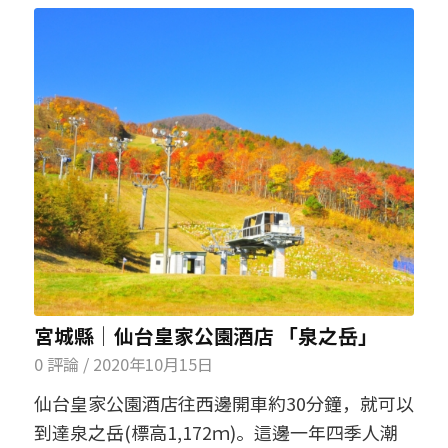
宮城縣│仙台皇家公園酒店 「泉之岳」
0 評論
/
2020年10月15日
仙台皇家公園酒店往西邊開車約30分鐘，就可以
到達泉之岳(標高1,172ｍ)。這邊一年四季人潮