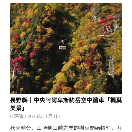
長野縣│中央阿爾卑斯駒岳空中纜車「楓葉
美景」
0 評論
/
2020年11月3日
秋天時分，山頂到山麓之間的樹葉開始轉紅，再