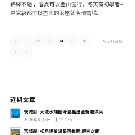
絡繹不絕 ，春夏可以登山健行，冬天有初學者~
專家級都可以盡興的兩座著名滑雪場。
«
‹
72
73
74
75
76
Page 74 of 90
›
»
近期文章
茨城縣 |大洗水族館今夏推出全新海洋秀
2026年8月7日 - 上午 7:35
宮城縣 |松島絕景溫泉宿推薦 絕景之館